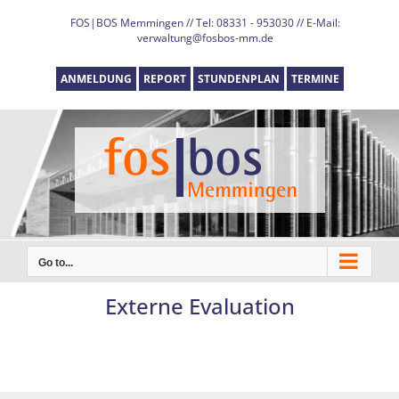
Skip
FOS|BOS Memmingen // Tel: 08331 - 953030 // E-Mail:
to
verwaltung@fosbos-mm.de
content
ANMELDUNG
REPORT
STUNDENPLAN
TERMINE
Go to...
Externe Evaluation