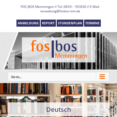
Skip
FOS|BOS Memmingen // Tel: 08331 - 953030 // E-Mail:
to
verwaltung@fosbos-mm.de
content
ANMELDUNG
REPORT
STUNDENPLAN
TERMINE
Go to...
Deutsch