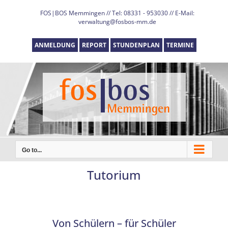
Skip
FOS|BOS Memmingen // Tel: 08331 - 953030 // E-Mail:
to
verwaltung@fosbos-mm.de
content
ANMELDUNG
REPORT
STUNDENPLAN
TERMINE
Go to...
Tutorium
Von Schülern – für Schüler