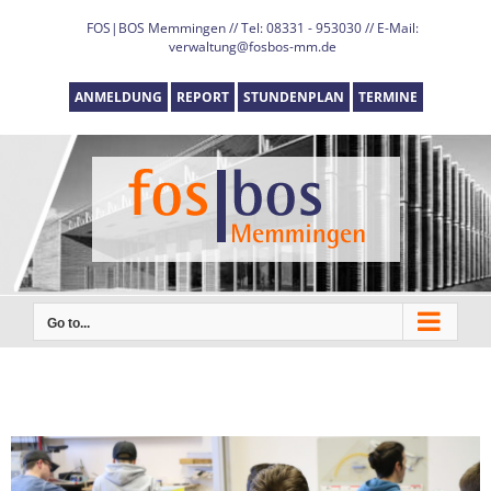
Skip
FOS|BOS Memmingen // Tel: 08331 - 953030 // E-Mail:
to
verwaltung@fosbos-mm.de
content
ANMELDUNG
REPORT
STUNDENPLAN
TERMINE
Go to...