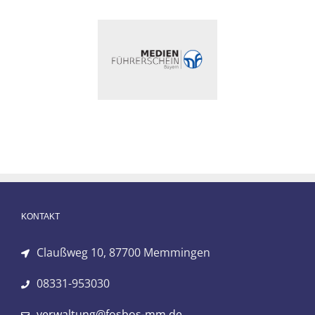
KONTAKT
Claußweg 10, 87700 Memmingen
08331-953030
verwaltung@fosbos-mm.de