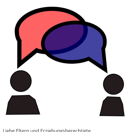
View
Larger
Image
Liebe Eltern und Erziehungsberechtigte,