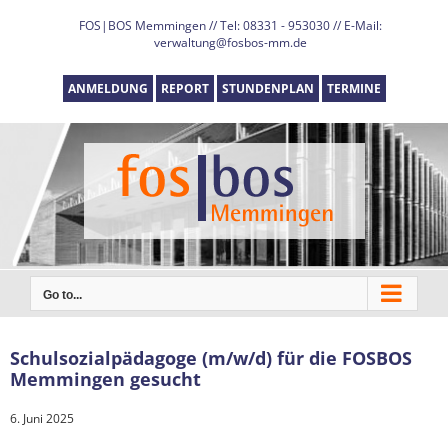
Skip
FOS|BOS Memmingen // Tel: 08331 - 953030 // E-Mail:
to
verwaltung@fosbos-mm.de
content
ANMELDUNG
REPORT
STUNDENPLAN
TERMINE
Go to...
Schulsozialpädagoge (m/w/d) für die FOSBOS
Memmingen gesucht
6. Juni 2025