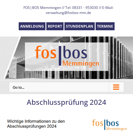
Skip
FOS|BOS Memmingen // Tel: 08331 - 953030 // E-Mail:
to
verwaltung@fosbos-mm.de
content
ANMELDUNG
REPORT
STUNDENPLAN
TERMINE
Go to...
Abschlussprüfung 2024