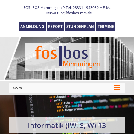
Skip
FOS|BOS Memmingen // Tel: 08331 - 953030 // E-Mail:
to
verwaltung@fosbos-mm.de
content
ANMELDUNG
REPORT
STUNDENPLAN
TERMINE
Go to...
Informatik (IW, S, W) 13